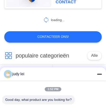
CONTACT
366
De Vervangstukken
loading...
van het
Picanolweefgetouw
CONTACTEER ONS!
populaire categorieën
Alle
79
JW Loom
wevend
sulzer
judy lei
onderdelen
weefgetouwvervangstukken
weefgetouwvervangstukken
1:52 PM
De Vervangstukken
De Solenoïdeklep van
van het
het Airjetweefgetouw
Good day, what product are you looking for?
rapierweefgetouw