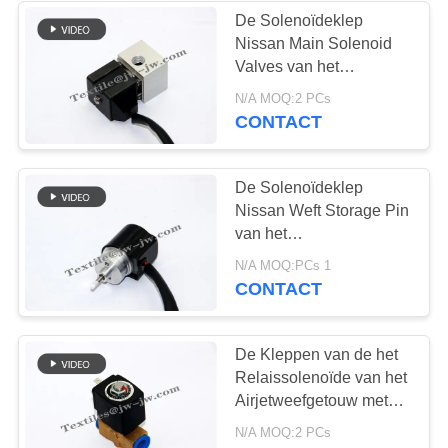
De Solenoïdeklep
Nissan Main Solenoid
225
Valves van het
De Delen van het
Airjetweefgetouw
N/A MOQ:2 PCs
CONTACT
Vamatexweefgetouw
De Solenoïdeklep
Nissan Weft Storage Pin
van het
Airjetweefgetouw
169
N/A MOQ:PCs 1
CONTACT
De Vervangstukken
van het
De Kleppen van de het
Relaissolenoïde van het
Sometweefgetouw
Airjetweefgetouw met
het anker van de
N/A MOQ:2 PCs
Verbindingsstukrol