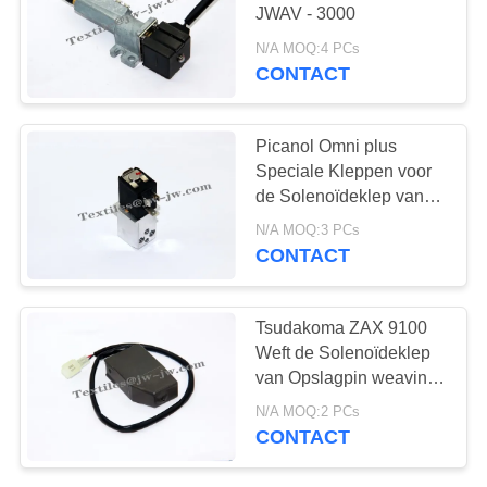
JWAV - 3000
N/A MOQ:4 PCs
CONTACT
308
sulzer projectile
Picanol Omni plus
weefgetouwenvervangs
Speciale Kleppen voor
de Solenoïdeklep van
Wevend
N/A MOQ:3 PCs
Weefgetouwvervangstukken
CONTACT
118
Tsudakoma ZAX 9100
vervangstukken van
Weft de Solenoïdeklep
van Opslagpin weaving
het lucht de
loom spare parts
N/A MOQ:2 PCs
straalweefgetouw
CONTACT