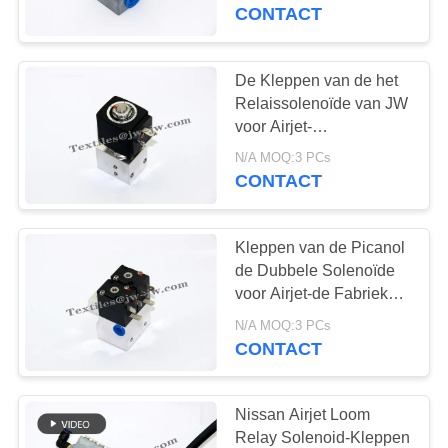
CONTACTEER
weven
CONTACT
ONS
De Kleppen van de het
138
NIEUWS
Relaissolenoïde van JW
De Vervangstukken
voor Airjet-
Weefgetouwvervangstukken
VRAAG
van het
N/A MOQ:3 PCs
CONTACT
EEN
rapierweefgetouw
OFFERTE
Kleppen van de Picanol
AAN
de Dubbele Solenoïde
voor Airjet-de Fabriek
75
van
SITEMAP
N/A MOQ:3 PCs
De Solenoïdeklep
Weefgetouwvervangstukken
CONTACT
van het
PRIVACY
POLICY
Nissan Airjet Loom
Airjetweefgetouw
Relay Solenoid-Kleppen