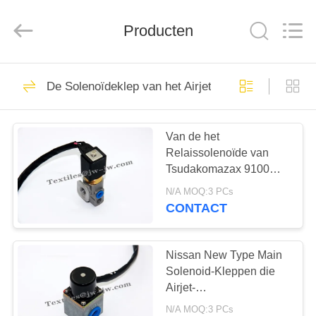
JW
Import
&
Export
Producten
Co.,Ltd.
All
Rights
Reserved.
THUIS
236
De Solenoïdeklep van het Airjetweefgetouw
wevend
PRODUCTEN
weefgetouwvervangstu
Van de het
Relaissolenoïde van
OVER
Tsudakomazax 9100
ONS
Weefgetouwen van het
N/A MOQ:3 PCs
de Kleppen Wevende
CONTACT
Weefgetouw de
61
FABRIEKSREIS
Vervangstukkenfabriek
sulzer
Nissan New Type Main
KWALITEITSCONTROLE
Solenoid-Kleppen die
weefgetouwvervangstu
Airjet-
Weefgetouwvervangstukken
N/A MOQ:3 PCs