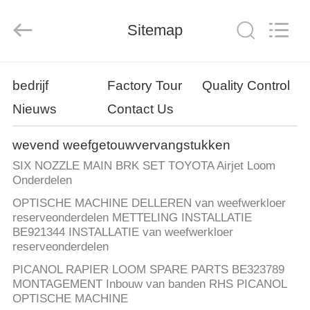
JW
Import
&
Export
Sitemap
Co.,Ltd.
All
Rights
Reserved.
THUIS
bedrijf
Factory Tour
Quality Control
Nieuws
Contact Us
PRODUCTEN
wevend weefgetouwvervangstukken
OVER
SIX NOZZLE MAIN BRK SET TOYOTA Airjet Loom
ONS
Onderdelen
OPTISCHE MACHINE DELLEREN van weefwerkloer
reserveonderdelen METTELING INSTALLATIE
FABRIEKSREIS
BE921344 INSTALLATIE van weefwerkloer
reserveonderdelen
KWALITEITSCONTROLE
PICANOL RAPIER LOOM SPARE PARTS BE323789
MONTAGEMENT Inbouw van banden RHS PICANOL
OPTISCHE MACHINE