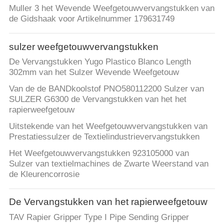
CONTACTEER
Muller 3 het Wevende Weefgetouwvervangstukken van
ONS
de Gidshaak voor Artikelnummer 179631749
sulzer weefgetouwvervangstukken
NIEUWS
De Vervangstukken Yugo Plastico Blanco Length
302mm van het Sulzer Wevende Weefgetouw
VRAAG
Van de de BANDkoolstof PNO580112200 Sulzer van
EEN
SULZER G6300 de Vervangstukken van het het
rapierweefgetouw
OFFERTE
Uitstekende van het Weefgetouwvervangstukken van
AAN
Prestatiessulzer de Textielindustrievervangstukken
Het Weefgetouwvervangstukken 923105000 van
SITEMAP
Sulzer van textielmachines de Zwarte Weerstand van
de Kleurencorrosie
PRIVACY
De Vervangstukken van het rapierweefgetouw
POLICY
TAV Rapier Gripper Type I Pipe Sending Gripper