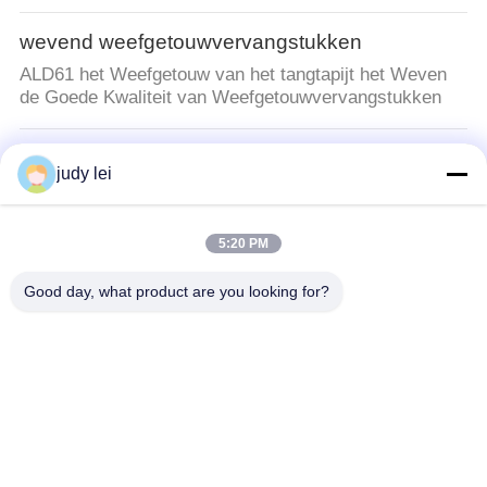
wevend weefgetouwvervangstukken
ALD61 het Weefgetouw van het tangtapijt het Weven
de Goede Kwaliteit van Weefgetouwvervangstukken
sulzer weefgetouwvervangstukken
judy lei
Duurzame het Wevende Weefgetouwvervangstukken
die van Sulzer Bush P7100 911-122-295 dragen
5:20 PM
De Vervangstukken van het rapierweefgetouw
Good day, what product are you looking for?
Saurer 400 van de de Vervangstukkentang van het
Rapierweefgetouw de Aangepaste Grootte Hoofd
De Solenoïdeklep van het Airjetweefgetouw
Het Weefgetouwvervangstukken van Airjet van de
Tsudakoma Dubbele Hoofdpijp