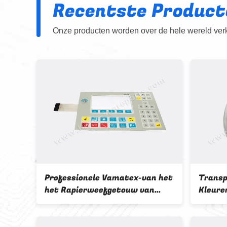
Recentste Product
Onze producten worden over de hele wereld verko
an
Professionele Vamatex-van het
Transp
het Rapierweefgetouw van
Kleure
en
Weefgetouwdelen de
Machin
Vervangstukken
25485
Standaardverpakking