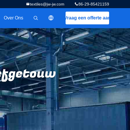
textiles@jw-jw.com
86-29-85421159
Over Ons
Vraag een offerte aan
描述
efgetouw