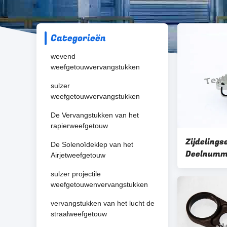
Categorieën
wevend
weefgetouwvervangstukken
sulzer
weefgetouwvervangstukken
De Vervangstukken van het
rapierweefgetouw
Zijdelings
De Solenoïdeklep van het
Deelnumm
Airjetweefgetouw
weefgeto
sulzer projectile
Gewicht 2
weefgetouwenvervangstukken
vervangstukken van het lucht de
straalweefgetouw