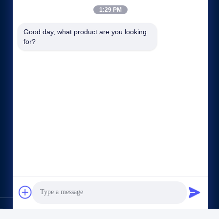
1:29 PM
Good day, what product are you looking 
for?
Snelle links
Bedrijfsprofiel
Fabrieksreis
Kwaliteitscontrole
Sitemap
Privacybeleid
Contacteer ons
port Co.,Ltd. All Rights Reserved.