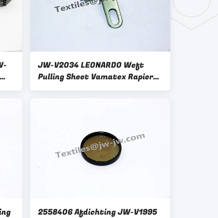
W-
JW-V2034 LEONARDO Weft
Pulling Sheet Vamatex Rapier
Loom Onderdelen 2560505
ing
2558406 Afdichting JW-V1995