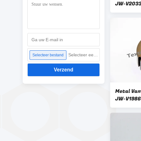
JW-V2033
Parts
Selecteer een bestand
Selecteer bestand
Verzend
Metal Vam
JW-V1986
onderdele