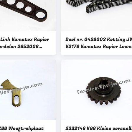
Link Vamatex Rapier
Deel nr. 0428002 Ketting J
erdelen 2652008
V2176 Vamatex Rapier Loom
,8 kg
Onderdelen
K88 Weeftrekplaat
2392146 K88 Kleine versnell