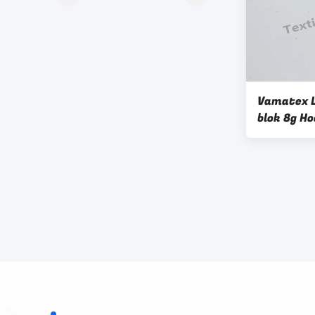
Vamatex 
blok 8g H
onderdele