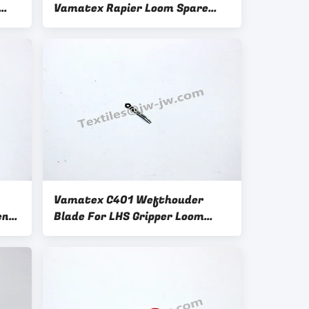
Vamatex Rapier Loom Spare
Parts
Vamatex C401 Wefthouder
en
Blade For LHS Gripper Loom
Parts 2563116