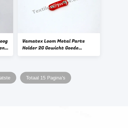
oog
Vamatex Loom Metal Parts
en
Holder 2G Gewicht Goede
ls
kwaliteit zoals de foto laat
zien JW-V1019
atste
Totaal 15 Pagina's