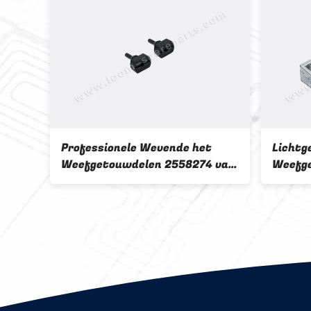
Professionele Wevende het
Lichtg
en
Weefgetouwdelen 2558274 van
Weefg
Machinesvamatex Metaal
Metaal
Materiële Kleine Grootte
Rapier
25603