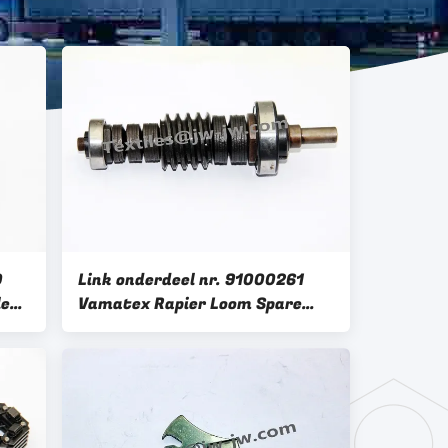
0
Link onderdeel nr. 91000261
len
Vamatex Rapier Loom Spare
Parts JW-V2197