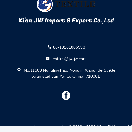
Xi'an JW Import & Export Co.,Ltd
86-18161805998
textiles@jw-jw.com
No.11503 Nonglinyihao, Nonglin Xiang, de Strikte
Xi'an stad van Yanta. China. 710061
描
述
etouwvervangstukken Leverancier. © 2019 - 2026 Xi'an JW Import & Ex