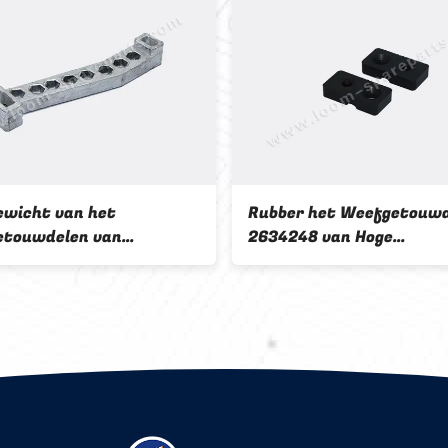
ewicht van het
Rubber het Weefgetouw
etouwdelen van
2634248 van Hoge
vamatex van het het
Precisievamatex Zwarte
weefgetouw Delen
voor Textielindustrie
85 Kartonpakket