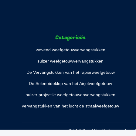
Categorieën
wevend weefgetouwvervangstukken
sulzer weefgetouwvervangstukken
De Vervangstukken van het rapierweefgetouw
De Solenoïdeklep van het Airjetweefgetouw
sulzer projectile weefgetouwenvervangstukken
vervangstukken van het lucht de straalweefgetouw
CHINA Goed Kwaliteit wevend weefg