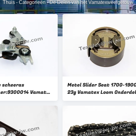
Thuis
-
Categorieën
-
De Delen van het Vamatexweefgetouw
e scheeras
Metel Slider Seat 1700-190
er:9300014 Vamatex
23g Vamatex Loom Onderde
uwonderdelen
2366048
10 g