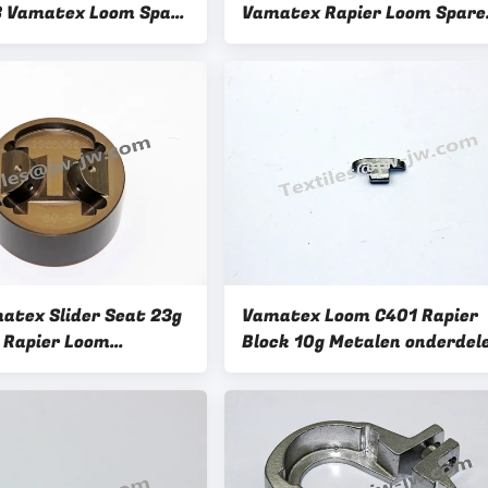
 Vamatex Loom Spare
Vamatex Rapier Loom Spare
Parts JW-V2017
atex Slider Seat 23g
Vamatex Loom C401 Rapier
 Rapier Loom
Block 10g Metalen onderdel
n 2386052
2523004