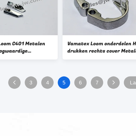
Loom C401 Metalen
Vamatex Loom onderdelen H
oogwaardige
drukken rechts cover Metal
n 2523014
reserveonderdelen 420G Zoa
op de afbeelding te zien
3
4
5
6
7
La