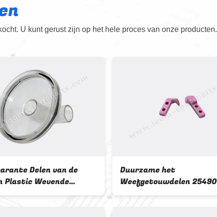
en
cht. U kunt gerust zijn op het hele proces van onze producten.
arante Delen van de
Duurzame het
n Plastic Wevende
Weefgetouwdelen 25490
e/Textielvervangstukken
het Douanerapier Met ho
42
weerstand voor Vamate
P401