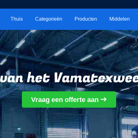
Thuis
Categorieën
Producten
Middelen
n van het Vamatexwe
Vraag een offerte aan