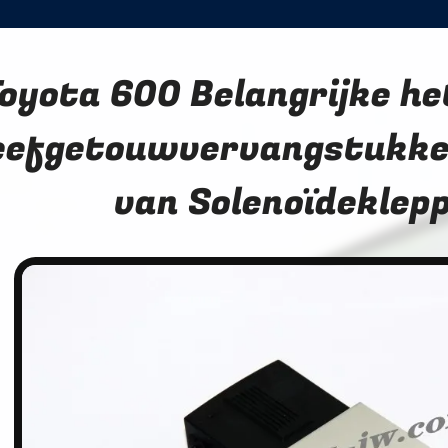
oyota 600 Belangrijke h
efgetouwvervangstukken
van Solenoïdeklep