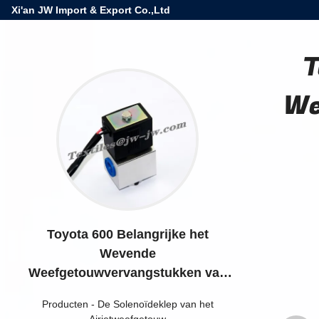
Xi'an JW Import & Export Co.,Ltd
T
We
Toyota 600 Belangrijke het
Wevende
Weefgetouwvervangstukken van
Airjet van Solenoïdekleppen
Producten
-
De Solenoïdeklep van het
Airjetweefgetouw