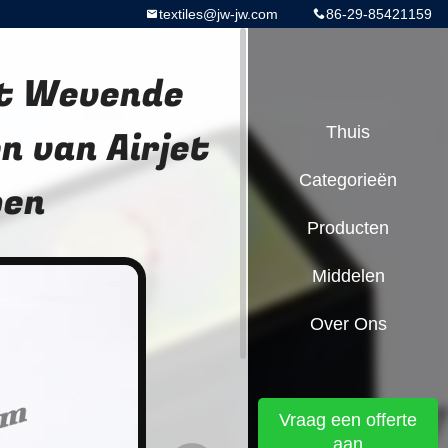
textiles@jw-jw.com
86-29-85421159
et Wevende
 van Airjet
Thuis
Categorieën
pen
Producten
Middelen
Over Ons
Vraag een offerte
aan