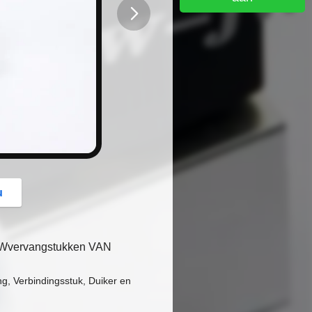
button
u
ervangstukken VAN
g, Verbindingsstuk, Duiker en