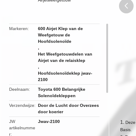
butto
Markeren
600 Airjet Klep van de
Weefgetouw de
Hoofdsolenoïde
,
Het Weefgetouwdelen van
Airjet van de relaisklep
,
Hoofdsolenoïdeklep jwav-
2100
Deelnaam
Toyota 600 Belangrijke
Solenoïdekleppen
Verzendwijze
Door de Lucht door Overzees
door koerier
JW
Jwav-2100
1.
Deze 
artikelnumme
Basis.
r