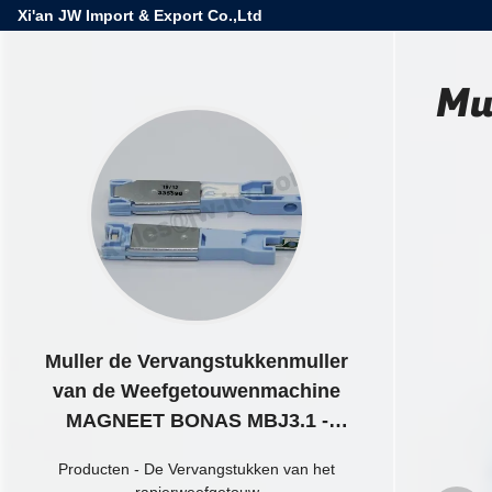
Xi'an JW Import & Export Co.,Ltd
Mu
Muller de Vervangstukkenmuller
van de Weefgetouwenmachine
MAGNEET BONAS MBJ3.1 -
BLAUW WIT
Producten
-
De Vervangstukken van het
rapierweefgetouw