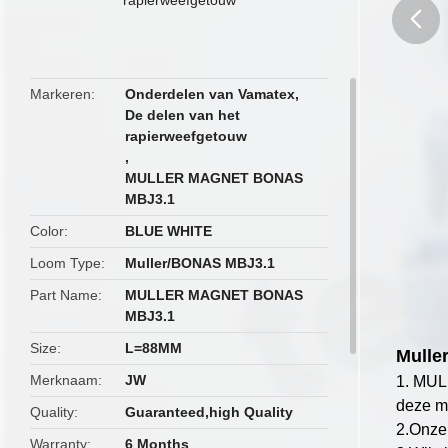
butto
Markeren
Onderdelen van Vamatex
,
De delen van het
rapierweefgetouw
,
MULLER MAGNET BONAS
MBJ3.1
Color
BLUE WHITE
Loom Type
Muller/BONAS MBJ3.1
Part Name
MULLER MAGNET BONAS
MBJ3.1
Size
L=88MM
Mulle
Merknaam
JW
1. MUL
deze m
Quality
Guaranteed,high Quality
2.
Onze
Warranty
6 Months