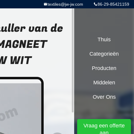
textiles@jw-jw.com
86-29-85421159
ller van de
 MAGNEET
Thuis
Categorieën
UW WIT
Producten
Middelen
Over Ons
Vraag een offerte
aan