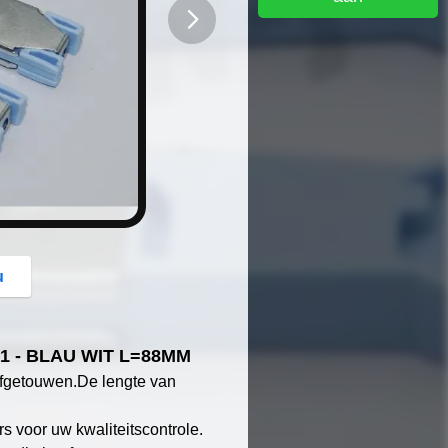
button
u
1 - BLAU WIT L=88MM
fgetouwen.
De lengte van
 voor uw kwaliteitscontrole.