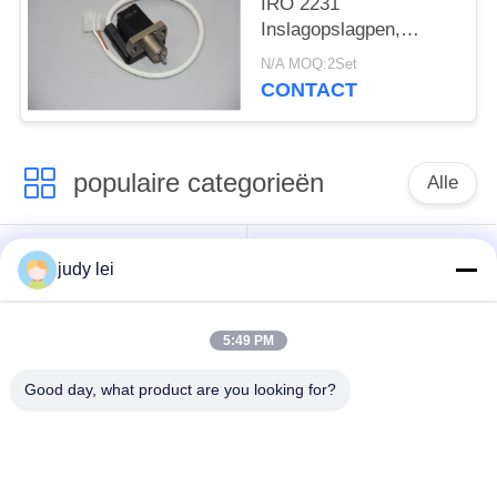
IRO 2231
Inslagopslagpen,
JWAV-1000
N/A MOQ:2Set
Weefgetouw
CONTACT
Onderdelen,
Solenoïdekleppen,
Picanol IRO 2231
populaire categorieën
Elektromagnetische
Alle
Inslagopslagpen
Assemblage voor
wevend
sulzer
Luchtstraalgetouw
judy lei
weefgetouwvervangstukken
weefgetouwvervangstukken
5:49 PM
De Vervangstukken
De Solenoïdeklep van
van het
het Airjetweefgetouw
Good day, what product are you looking for?
rapierweefgetouw
vervangstukken van
sulzer projectile
het lucht de