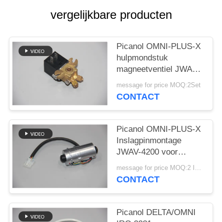
vergelijkbare producten
Picanol OMNI-PLUS-X
hulpmondstuk
magneetventiel JWAV-
4100 voor weefgetouw
message for price MOQ:2Set
CONTACT
Picanol OMNI-PLUS-X
Inslagpinmontage
JWAV-4200 voor
weefgetouw
message for price MOQ:2 Instellen
CONTACT
Picanol DELTA/OMNI