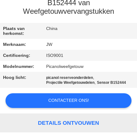
CONTACTEER
B152444 van
ONS
Weefgetouwvervangstukken
NIEUWS
Plaats van
China
herkomst:
Merknaam:
JW
VRAAG
Certificering:
ISO9001
EEN
Modelnummer:
Picanolweefgetouw
OFFERTE
Hoog licht:
,
AAN
picanol reserveonderdelen
,
Projectile Weefgetouwdelen
Sensor B152444
SITEMAP
CONTACTEER ONS!
PRIVACY
DETAILS ONTVOUWEN
POLICY