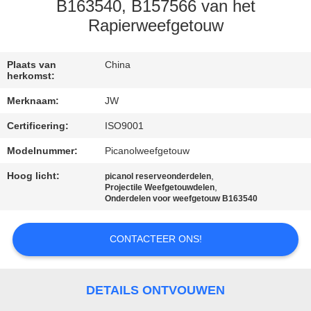
CONTACTEER
B163540, B157566 van het
ONS
Rapierweefgetouw
NIEUWS
Plaats van
China
herkomst:
Merknaam:
JW
VRAAG
Certificering:
ISO9001
EEN
Modelnummer:
Picanolweefgetouw
OFFERTE
Hoog licht:
,
AAN
picanol reserveonderdelen
,
Projectile Weefgetouwdelen
Onderdelen voor weefgetouw B163540
SITEMAP
CONTACTEER ONS!
PRIVACY
POLICY
DETAILS ONTVOUWEN