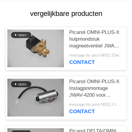
vergelijkbare producten
Picanol OMNI-PLUS-X
hulpmondstuk
magneetventiel JWAV-
4100 voor weefgetouw
message for price MOQ:2Set
CONTACT
Picanol OMNI-PLUS-X
Inslagpinmontage
JWAV-4200 voor
weefgetouw
message for price MOQ:2 Instellen
CONTACT
Picanol DELTA/OMNI