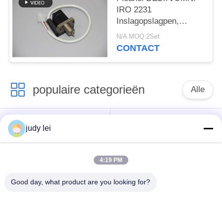
IRO 2231
Inslagopslagpen,
JWAV-1000
N/A MOQ:2Set
Weefgetouw
CONTACT
Onderdelen,
Solenoïdekleppen,
Picanol IRO 2231
populaire categorieën
Elektromagnetische
Alle
Inslagopslagpen
Assemblage voor
wevend
sulzer
Luchtstraalgetouw
judy lei
weefgetouwvervangstukken
weefgetouwvervangstukken
4:19 PM
De Vervangstukken
De Solenoïdeklep van
van het
het Airjetweefgetouw
Good day, what product are you looking for?
rapierweefgetouw
vervangstukken van