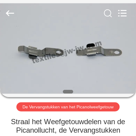
JW
Import
&
Export
Co.,Ltd.
All
Rights
Reserved.
THUIS
PRODUCTEN
OVER
ONS
FABRIEKSREIS
De Vervangstukken van het Picanolweefgetouw
KWALITEITSCONTROLE
Straal het Weefgetouwdelen van de
Picanollucht, de Vervangstukken