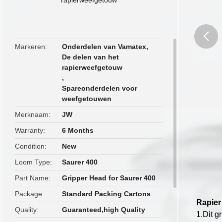
Markeren
Onderdelen van Vamatex
,
De delen van het
butto
rapierweefgetouw
,
Spareonderdelen voor
weefgetouwen
Merknaam
JW
Warranty
6 Months
Condition
New
Loom Type
Saurer 400
Part Name
Gripper Head for Saurer 400
Package
Standard Packing Cartons
Rapier
Quality
Guaranteed,high Quality
1.Dit g