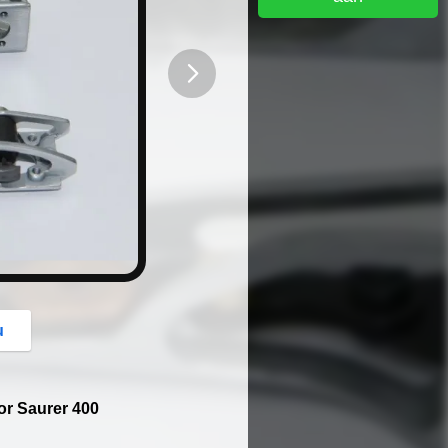
button
u
or Saurer 400