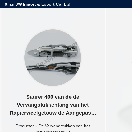
Xi'an JW Import & Export Co.,Ltd
Saurer 400 van de de
Vervangstukkentang van het
Rapierweefgetouw de Aangepaste
Grootte Hoofd
Producten
-
De Vervangstukken van het
rapierweefgetouw