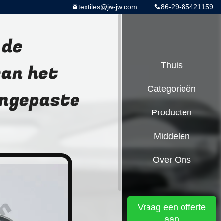
textiles@jw-jw.com
86-29-85421159
 de
an het
Thuis
Categorieën
ngepaste
Producten
Middelen
Over Ons
Vraag een offerte
aan