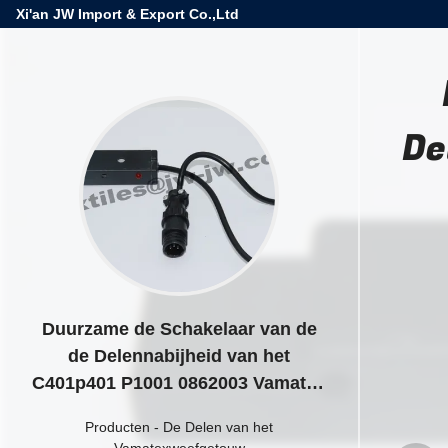
Xi'an JW Import & Export Co.,Ltd
De
Duurzame de Schakelaar van de
de Delennabijheid van het
C401p401 P1001 0862003 Vamatex
Weefgetouw
Producten
-
De Delen van het
Vamatexweefgetouw