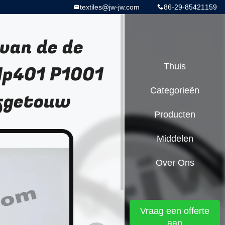
textiles@jw-jw.com
86-29-85421159
van de de
1p401 P1001
Thuis
Categorieën
fgetouw
Producten
Middelen
Over Ons
Vraag een offerte
aan