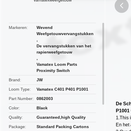
butto
Markeren
Wevend
Weefgetouwvervangstukken
,
De vervangstukken van het
rapierweefgetouw
,
Vamatex Loom Parts
Proximity Switch
Brand
JW
Loom Type
Vamatex C401 P401 P1001
Part Number
0862003
De Sch
Color
Black
P1001
Quality
Guaranteed,high Quality
1.This
En het
Package
Standard Packing Cartons