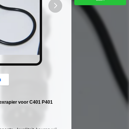
button
u
exrapier voor C401 P401