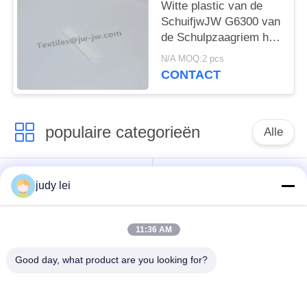
Witte plastic van de
SchuifjwJW G6300 van
de Schulpzaagriem het
Weefgetouwvervangstukken
N/A MOQ:2 pcs
CONTACT
populaire categorieën
Alle
wevend
sulzer
judy lei
weefgetouwvervangstukken
weefgetouwvervangstukken
11:36 AM
De Vervangstukken
De Solenoïdeklep van
van het
het Airjetweefgetouw
Good day, what product are you looking for?
rapierweefgetouw