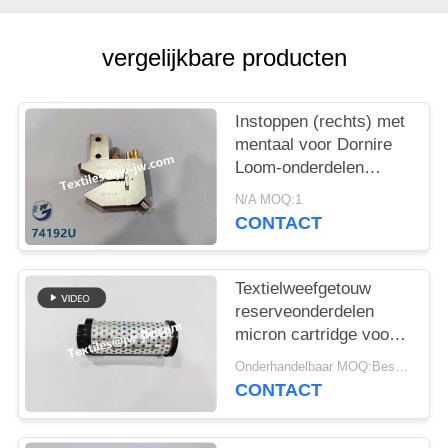
vergelijkbare producten
Instoppen (rechts) met
mentaal voor Dornire
Loom-onderdelen
74192U
N/A MOQ:1
CONTACT
Textielweefgetouw
reserveonderdelen
micron cartridge voor
afzuiging voor een
Onderhandelbaar MOQ:Bespreekbaar
machineonderdeel
CONTACT
onderdeelnr. CPNC100