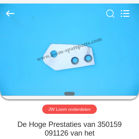
JW
Import
&
Export
Co.,Ltd.
All
Rights
Reserved.
THUIS
PRODUCTEN
OVER
ONS
FABRIEKSREIS
JW Loom onderdelen
KWALITEITSCONTROLE
De Hoge Prestaties van 350159
091126 van het