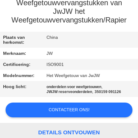
CONTACTEER
Weefgetouwvervangstukken van
ONS
JwJW het
Weefgetouwvervangstukken/Rapier
NIEUWS
Plaats van
China
herkomst:
VRAAG
Merknaam:
JW
EEN
Certificering:
ISO9001
OFFERTE
Modelnummer:
Het Weefgetouw van JwJW
AAN
Hoog licht:
,
onderdelen voor weefgetouwen
,
JWJW reserveonderdelen
350159 091126
SITEMAP
CONTACTEER ONS!
PRIVACY
POLICY
DETAILS ONTVOUWEN