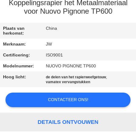
CONTACTEER
Koppelingsrapier het Metaalmateriaal
ONS
voor Nuovo Pignone TP600
NIEUWS
Plaats van
China
herkomst:
Merknaam:
JW
VRAAG
Certificering:
ISO9001
EEN
Modelnummer:
NUOVO PIGNONE TP600
OFFERTE
Hoog licht:
,
AAN
de delen van het rapierweefgetouw
vamatex vervangstukken
SITEMAP
CONTACTEER ONS!
PRIVACY
DETAILS ONTVOUWEN
POLICY