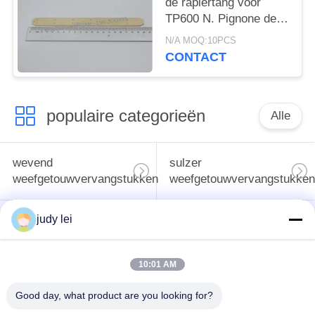
de rapiertang voor
TP600 N. Pignone de
Vervangstukken van
N/A MOQ:10PCS
het Rapierweefgetouw
CONTACT
populaire categorieën
Alle
wevend
sulzer
weefgetouwvervangstukken
weefgetouwvervangstukken
judy lei
De Vervangstukken
De Solenoïdeklep van
van het
het Airjetweefgetouw
rapierweefgetouw
10:01 AM
vervangstukken van
Good day, what product are you looking for?
sulzer projectile
het lucht de