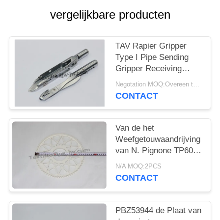
vergelijkbare producten
TAV Rapier Gripper
Type I Pipe Sending
Gripper Receiving
Gripper Voor Capet
Negotation MOQ:Overeen te komen
Loom
CONTACT
Van de het
Weefgetouwaandrijving
van N. Pignone TP600
Rapier van het het
N/A MOQ:2PCS
Wielpbz48739 Rapier
CONTACT
het
Weefgetouwvervangstukken
PBZ53944 de Plaat van