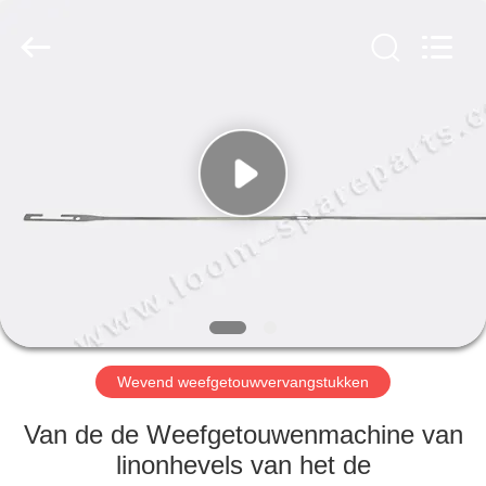
JW
Import
&
Export
Co.,Ltd.
All
Rights
Reserved.
THUIS
PRODUCTEN
OVER
ONS
FABRIEKSREIS
Wevend weefgetouwvervangstukken
KWALITEITSCONTROLE
Van de de Weefgetouwenmachine van
linonhevels van het de