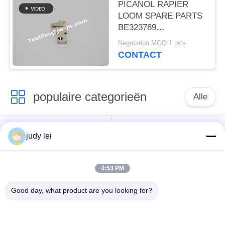
INSTALLATIE van
PICANOL RAPIER
weefwerkloer
LOOM SPARE PARTS
reserveonderdelen
BE323789
MONTAGEMENT
Negotation MOQ:1 pc's
Inbouw van banden
CONTACT
RHS PICANOL
OPTISCHE MACHINE
populaire categorieën
Alle
wevend
sulzer
judy lei
weefgetouwvervangstukken
weefgetouwvervangstukken
4:53 PM
De Vervangstukken
De Solenoïdeklep van
van het
het Airjetweefgetouw
Good day, what product are you looking for?
rapierweefgetouw