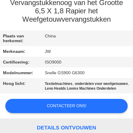
CONTACTEER
Vervangstukkenoog van het Grootte
ONS
6,5 X 1,8 Rapier het
Weefgetouwvervangstukken
NIEUWS
Plaats van
China
herkomst:
VRAAG
Merknaam:
JW
EEN
Certificering:
ISO9000
OFFERTE
Modelnummer:
Snelle GS900 G6300
AAN
Hoog licht:
,
,
Textielmachines
onderdelen voor weefgetouwen
Leno Healds Looms Machines Onderdelen
SITEMAP
CONTACTEER ONS!
PRIVACY
POLICY
DETAILS ONTVOUWEN