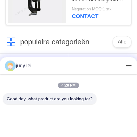
FA 0.5ll-LLS Industriële
Negotation MOQ:1 stk
Textiellente hard
CONTACT
911.859.104
populaire categorieën
Alle
wevend
sulzer
judy lei
weefgetouwvervangstukken
weefgetouwvervangstukken
4:28 PM
De Vervangstukken
De Solenoïdeklep van
van het
het Airjetweefgetouw
Good day, what product are you looking for?
rapierweefgetouw
vervangstukken van
sulzer projectile
het lucht de
weefgetouwenvervangstukken
straalweefgetouw