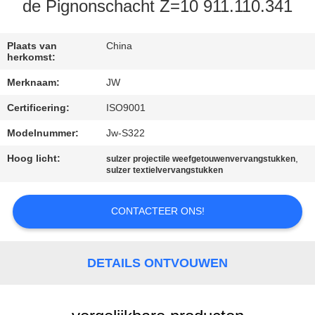
CONTACTEER
de Pignonschacht Z=10 911.110.341
ONS
Plaats van
China
herkomst:
NIEUWS
Merknaam:
JW
Certificering:
ISO9001
VRAAG
EEN
Modelnummer:
Jw-S322
OFFERTE
Hoog licht:
,
sulzer projectile weefgetouwenvervangstukken
sulzer textielvervangstukken
AAN
CONTACTEER ONS!
SITEMAP
DETAILS ONTVOUWEN
PRIVACY
POLICY