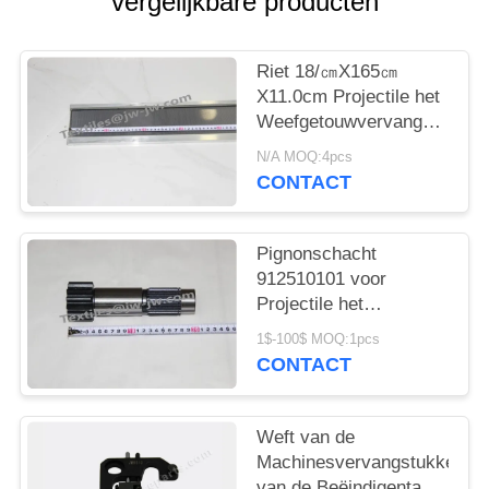
vergelijkbare producten
Riet 18/㎝X165㎝
X11.0cm Projectile het
Weefgetouwvervangstukken
van Sulzer
N/A MOQ:4pcs
CONTACT
Pignonschacht
912510101 voor
Projectile het
Weefgetouwvervangstukken
1$-100$ MOQ:1pcs
van Sulzer
CONTACT
Weft van de
Machinesvervangstukken
van de Beëindigentang