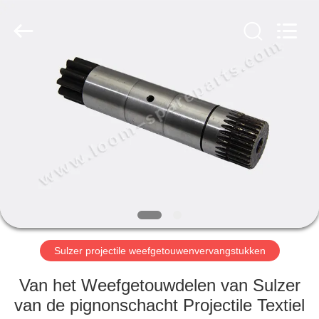
JW
Import
&
Export
Co.,Ltd.
All
Rights
Reserved.
THUIS
PRODUCTEN
OVER
ONS
FABRIEKSREIS
Sulzer projectile weefgetouwenvervangstukken
KWALITEITSCONTROLE
Van het Weefgetouwdelen van Sulzer
van de pignonschacht Projectile Textiel