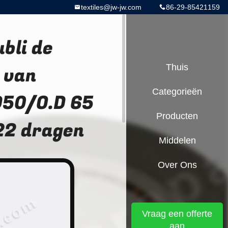
textiles@jw-jw.com
86-29-85421159
bli de
 van
Thuis
Categorieën
D50/O.D 65
Producten
22 dragen
Middelen
Over Ons
Vraag een offerte
aan