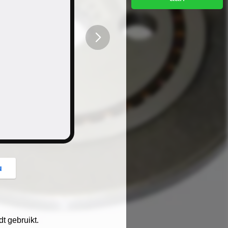
button
u
t gebruikt.