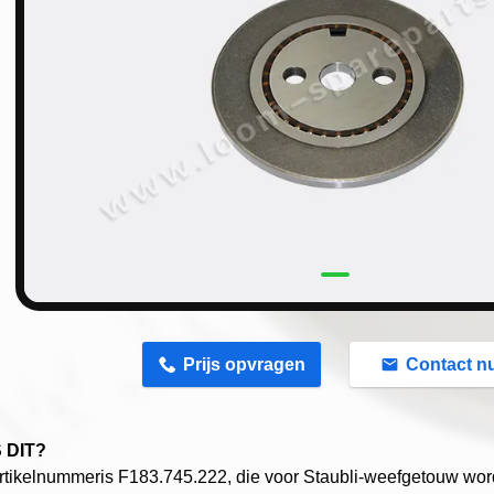
n
Prijs opvragen
Contact n
 DIT?
artikelnummeris F183.745.222,
die voor Staubli-weefgetouw word