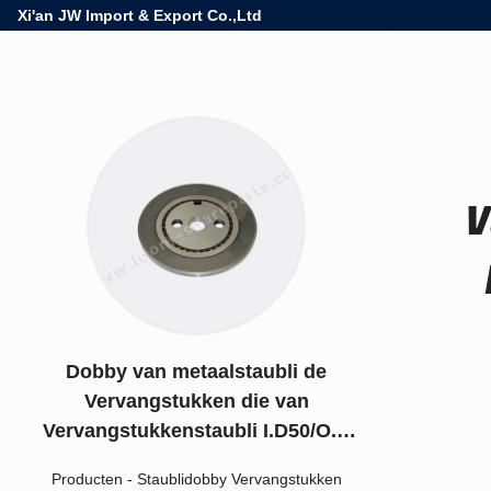
Xi'an JW Import & Export Co.,Ltd
V
Dobby van metaalstaubli de
Vervangstukken die van
Vervangstukkenstaubli I.D50/O.D
65 Breedte 12mm F183.745.22
Producten
-
Staublidobby Vervangstukken
dragen