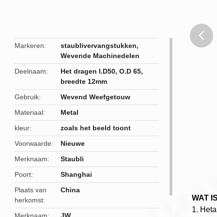
Markeren
staublivervangstukken
,
Wevende Machinedelen
butto
Deelnaam
Het dragen I.D50, O.D 65,
breedte 12mm
Gebruik
Wevend Weefgetouw
Materiaal
Metal
kleur
zoals het beeld toont
Voorwaarde
Nieuwe
Merknaam
Staubli
Poort
Shanghai
Plaats van
China
WAT IS
herkomst
1
. Het
Merknaam
JW