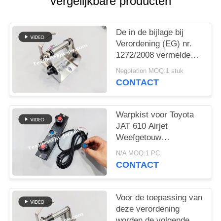
vergelijkbare producten
De in de bijlage bij
Verordening (EG) nr.
1272/2008 vermelde
gegevens moeten
Negotation MOQ:1 stuk
worden verzameld in
CONTACT
een van de volgende
verzamelingen:
Warpkist voor Toyota
JAT 610 Airjet
Weefgetouw
Reserveonderdelen
N/A MOQ:1 PC
J4200-85020-00
CONTACT
Voor de toepassing van
deze verordening
worden de volgende