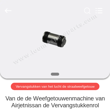
JW
Import
&
Export
Co.,Ltd.
All
Rights
Reserved.
THUIS
PRODUCTEN
OVER
ONS
FABRIEKSREIS
Vervangstukken van het lucht de straalweefgetouw
KWALITEITSCONTROLE
Van de de Weefgetouwenmachine van
Airjetnissan de Vervangstukkenrol