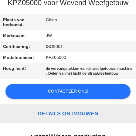
CONTACTEER
KPZ05000 voor Wevend Weefgetouw
ONS
Plaats van
China
herkomst:
NIEUWS
Merknaam:
JW
Certificering:
ISO9001
VRAAG
EEN
Modelnummer:
KPZ05000
OFFERTE
Hoog licht:
de vervangstukken van de weefgetouwenmachine
,
Delen van het lucht de Straalweefgetouw
AAN
CONTACTEER ONS!
SITEMAP
DETAILS ONTVOUWEN
PRIVACY
POLICY