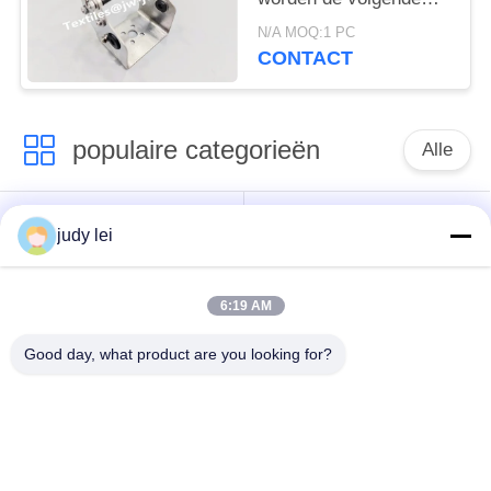
bepalingen toegepast:
N/A MOQ:1 PC
CONTACT
populaire categorieën
Alle
wevend
sulzer
judy lei
weefgetouwvervangstukken
weefgetouwvervangstukken
6:19 AM
De Vervangstukken
De Solenoïdeklep van
van het
het Airjetweefgetouw
Good day, what product are you looking for?
rapierweefgetouw
vervangstukken van
sulzer projectile
het lucht de
weefgetouwenvervangstukken
straalweefgetouw