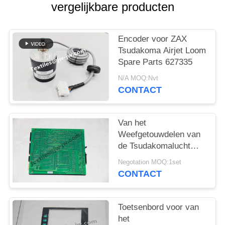
vergelijkbare producten
Encoder voor ZAX
Tsudakoma Airjet Loom
Spare Parts 627335
N/A MOQ:Nvt
CONTACT
Van het
Weefgetouwdelen van
de Tsudakomalucht
Straalraad svu-203
Negotation MOQ:1set
voor Tsudakoma-
CONTACT
weefgetouw 626603-77
Toetsenbord voor van
het