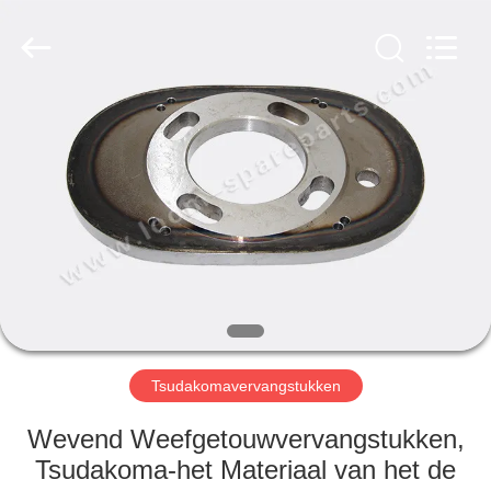
JW
Import
&
Export
Co.,Ltd.
All
Rights
Reserved.
THUIS
PRODUCTEN
OVER
ONS
FABRIEKSREIS
Tsudakomavervangstukken
KWALITEITSCONTROLE
Wevend Weefgetouwvervangstukken,
Tsudakoma-het Materiaal van het de