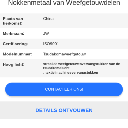
CONTACTEER
Nokkenmetaal van Weefgetouwdelen
ONS
Plaats van
China
herkomst:
NIEUWS
Merknaam:
JW
Certificering:
ISO9001
VRAAG
EEN
Modelnummer:
Tsudakomaweefgetouw
OFFERTE
Hoog licht:
straal de weefgetouwenvervangstukken van de
tsudakomalucht
,
AAN
textielmachinesvervangstukken
CONTACTEER ONS!
SITEMAP
PRIVACY
DETAILS ONTVOUWEN
POLICY