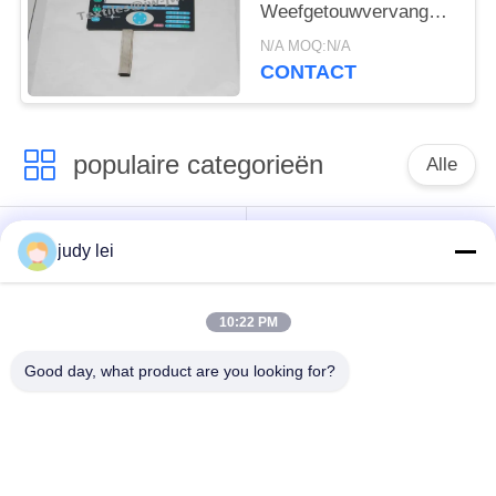
Weefgetouwvervangstukken
van ZAX Tsudakoma
N/A MOQ:N/A
Airjet Textiel de
CONTACT
machinesdelen
populaire categorieën
Alle
wevend
sulzer
judy lei
weefgetouwvervangstukken
weefgetouwvervangstukken
10:22 PM
De Vervangstukken
De Solenoïdeklep van
van het
het Airjetweefgetouw
Good day, what product are you looking for?
rapierweefgetouw
vervangstukken van
sulzer projectile
het lucht de
weefgetouwenvervangstukken