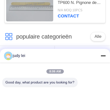
TP600 N. Pignone de
Vervangstukken van
N/A MOQ:10PCS
het Rapierweefgetouw
CONTACT
populaire categorieën
Alle
wevend
sulzer
judy lei
weefgetouwvervangstukken
weefgetouwvervangstukken
8:06 AM
De Vervangstukken
De Solenoïdeklep van
van het
het Airjetweefgetouw
Good day, what product are you looking for?
rapierweefgetouw
vervangstukken van
sulzer projectile
het lucht de
weefgetouwenvervangstukken