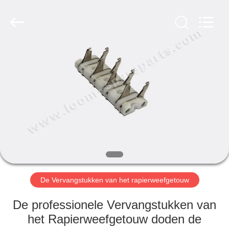
JW
Import
&
Export
Co.,Ltd.
All
Rights
Reserved.
THUIS
PRODUCTEN
OVER
ONS
FABRIEKSREIS
De Vervangstukken van het rapierweefgetouw
KWALITEITSCONTROLE
De professionele Vervangstukken van
het Rapierweefgetouw doden de