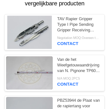
vergelijkbare producten
TAV Rapier Gripper
Type I Pipe Sending
Gripper Receiving
Gripper Voor Capet
Negotation MOQ:Overeen te komen
Loom
CONTACT
Van de het
Weefgetouwaandrijving
van N. Pignone TP600
Rapier van het het
N/A MOQ:2PCS
Wielpbz48739 Rapier
CONTACT
het
Weefgetouwvervangstukken
PBZ53944 de Plaat van
de rapiertang voor