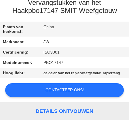
CONTACTEER
Vervangstukken van het
ONS
Haakpbo17147 SMIT Weefgetouw
NIEUWS
Plaats van
China
herkomst:
Merknaam:
JW
VRAAG
Certificering:
ISO9001
EEN
Modelnummer:
PBO17147
OFFERTE
Hoog licht:
,
AAN
de delen van het rapierweefgetouw
rapiertang
CONTACTEER ONS!
SITEMAP
PRIVACY
DETAILS ONTVOUWEN
POLICY