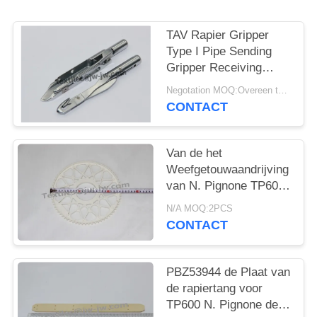
TAV Rapier Gripper
Type I Pipe Sending
Gripper Receiving
Gripper Voor Capet
Negotation MOQ:Overeen te komen
Loom
CONTACT
Van de het
Weefgetouwaandrijving
van N. Pignone TP600
Rapier van het het
N/A MOQ:2PCS
Wielpbz48739 Rapier
CONTACT
het
Weefgetouwvervangstukken
PBZ53944 de Plaat van
de rapiertang voor
TP600 N. Pignone de