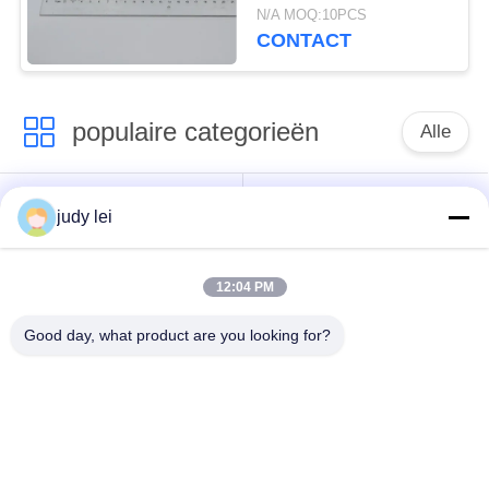
Vervangstukken van
N/A MOQ:10PCS
het Rapierweefgetouw
CONTACT
populaire categorieën
Alle
wevend
sulzer
judy lei
weefgetouwvervangstukken
weefgetouwvervangstukken
12:04 PM
De Vervangstukken
De Solenoïdeklep van
van het
het Airjetweefgetouw
Good day, what product are you looking for?
rapierweefgetouw
vervangstukken van
sulzer projectile
het lucht de
weefgetouwenvervangstukken
straalweefgetouw