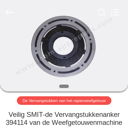
JW
Import
&
Export
Co.,Ltd.
All
Rights
Reserved.
THUIS
PRODUCTEN
OVER
ONS
FABRIEKSREIS
De Vervangstukken van het rapierweefgetouw
KWALITEITSCONTROLE
Veilig SMIT-de Vervangstukkenanker
394114 van de Weefgetouwenmachine