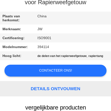
CONTACTEER
voor Rapierweefgetouw
ONS
Plaats van
China
herkomst:
NIEUWS
Merknaam:
JW
Certificering:
ISO9001
VRAAG
EEN
Modelnummer:
394114
OFFERTE
Hoog licht:
,
de delen van het rapierweefgetouw
rapiertang
AAN
CONTACTEER ONS!
SITEMAP
DETAILS ONTVOUWEN
PRIVACY
POLICY
vergelijkbare producten