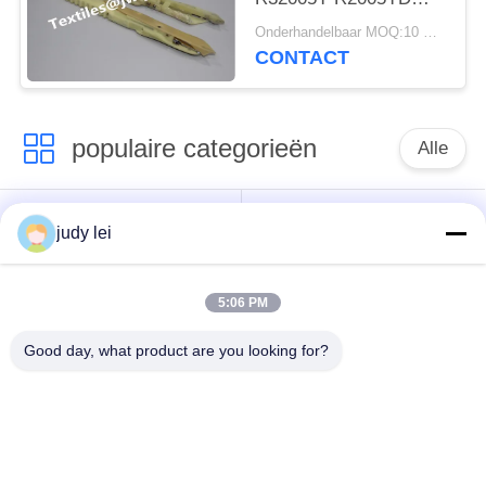
R32004Y R32004YR
Onderhandelbaar MOQ:10 STUKS
Metalen materiaal
CONTACT
Somet Loom Spare
Parts
populaire categorieën
Alle
wevend
sulzer
judy lei
weefgetouwvervangstukken
weefgetouwvervangstukken
5:06 PM
De Vervangstukken
De Solenoïdeklep van
van het
het Airjetweefgetouw
Good day, what product are you looking for?
rapierweefgetouw
vervangstukken van
sulzer projectile
het lucht de
weefgetouwenvervangstukken
straalweefgetouw