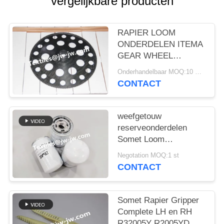
vergelijkbare producten
RAPIER LOOM
ONDERDELEN ITEMA
GEAR WHEEL
PART.NO BDB204A,
Onderhandelbaar MOQ:10 STUKS
BDB204B TANDWIEL
CONTACT
VOOR SOMET MFG
EXCEL
weefgetouw
reserveonderdelen
Somet Loom
reserveonderdelen
Negotation MOQ:1 st
CARTRIDGE VOOR
CONTACT
FILTER onderdeelnr.
CPNC110 gewicht
800G
Somet Rapier Gripper
Complete LH en RH
R32005Y R2005YD