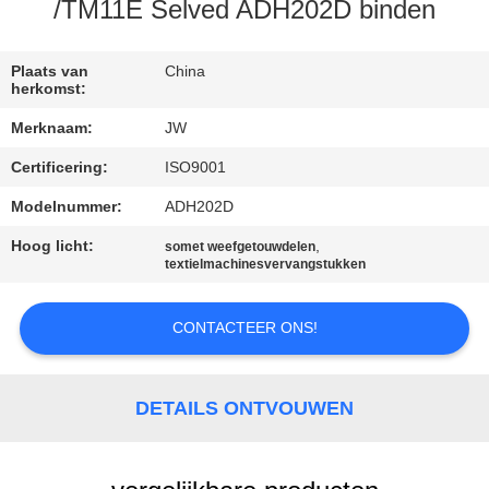
CONTACTEER
/TM11E Selved ADH202D binden
ONS
Plaats van
China
herkomst:
NIEUWS
Merknaam:
JW
Certificering:
ISO9001
VRAAG
EEN
Modelnummer:
ADH202D
OFFERTE
Hoog licht:
,
somet weefgetouwdelen
textielmachinesvervangstukken
AAN
CONTACTEER ONS!
SITEMAP
DETAILS ONTVOUWEN
PRIVACY
POLICY