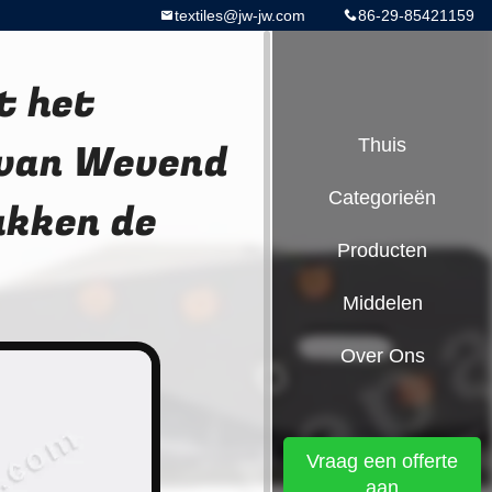
textiles@jw-jw.com
86-29-85421159
t het
 van Wevend
Thuis
Categorieën
kken de
Producten
Middelen
Over Ons
Vraag een offerte
aan