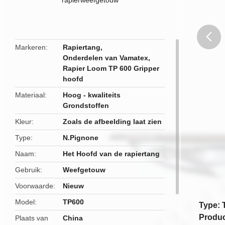
Markeren
Rapiertang
,
Onderdelen van Vamatex
,
butto
Rapier Loom TP 600 Gripper
hoofd
Materiaal
Hoog - kwaliteits
Grondstoffen
Kleur
Zoals de afbeelding laat zien
Type
N.Pignone
Naam
Het Hoofd van de rapiertang
Gebruik
Weefgetouw
Voorwaarde
Nieuw
Model
TP600
Type: 
Produc
Plaats van
China