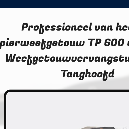
Professioneel van he
pierweefgetouw TP 600
Weefgetouwvervangstu
Tanghoofd