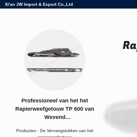
Xi'an JW Import & Export Co.,Ltd
Ra
Professioneel van het het
Rapierweefgetouw TP 600 van
Wevend
Weefgetouwvervangstukken de
Producten
-
De Vervangstukken van het
Tanghoofd
rapierweefgetouw