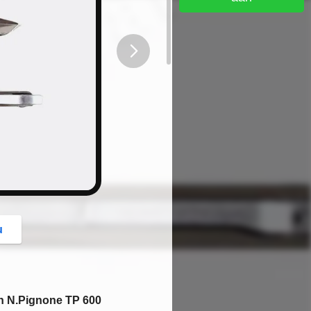
button
u
n N.Pignone TP 600