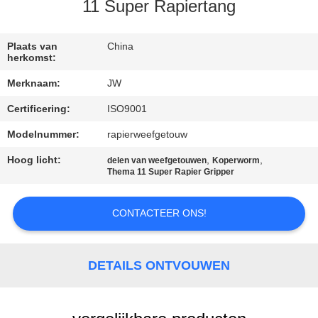
CONTACTEER
11 Super Rapiertang
ONS
Plaats van
China
herkomst:
NIEUWS
Merknaam:
JW
Certificering:
ISO9001
VRAAG
EEN
Modelnummer:
rapierweefgetouw
OFFERTE
Hoog licht:
,
,
delen van weefgetouwen
Koperworm
Thema 11 Super Rapier Gripper
AAN
CONTACTEER ONS!
SITEMAP
DETAILS ONTVOUWEN
PRIVACY
POLICY