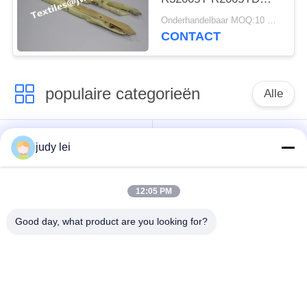
R32004Y R32004YR
Onderhandelbaar MOQ:10 STUKS
Metalen materiaal
CONTACT
Somet Loom Spare
Parts
populaire categorieën
Alle
wevend
sulzer
judy lei
weefgetouwvervangstukken
weefgetouwvervangstukken
12:05 PM
De Vervangstukken
De Solenoïdeklep van
van het
het Airjetweefgetouw
Good day, what product are you looking for?
rapierweefgetouw
vervangstukken van
sulzer projectile
het lucht de
weefgetouwenvervangstukken
straalweefgetouw