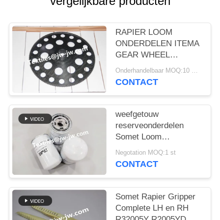
vergelijkbare producten
RAPIER LOOM
ONDERDELEN ITEMA
GEAR WHEEL
PART.NO BDB204A,
Onderhandelbaar MOQ:10 STUKS
BDB204B TANDWIEL
CONTACT
VOOR SOMET MFG
EXCEL
weefgetouw
reserveonderdelen
Somet Loom
reserveonderdelen
Negotation MOQ:1 st
CARTRIDGE VOOR
CONTACT
FILTER onderdeelnr.
CPNC110 gewicht
800G
Somet Rapier Gripper
Complete LH en RH
R32005Y R2005YD