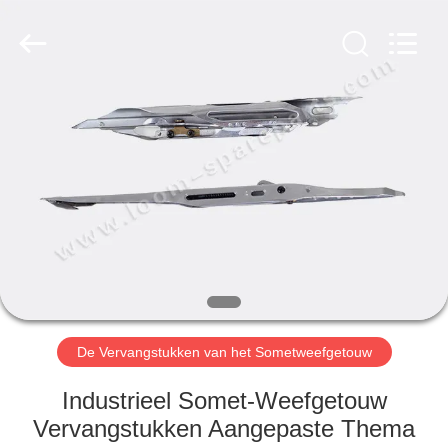
JW
Import
&
Export
Co.,Ltd.
All
Rights
Reserved.
THUIS
PRODUCTEN
OVER
ONS
FABRIEKSREIS
De Vervangstukken van het Sometweefgetouw
KWALITEITSCONTROLE
Industrieel Somet-Weefgetouw
Vervangstukken Aangepaste Thema