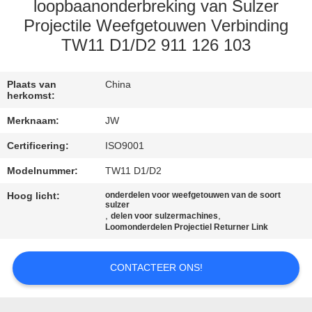
CONTACTEER
loopbaanonderbreking van Sulzer
ONS
Projectile Weefgetouwen Verbinding
TW11 D1/D2 911 126 103
NIEUWS
Plaats van
China
herkomst:
VRAAG
Merknaam:
JW
EEN
Certificering:
ISO9001
OFFERTE
Modelnummer:
TW11 D1/D2
AAN
Hoog licht:
onderdelen voor weefgetouwen van de soort
sulzer
,
,
delen voor sulzermachines
SITEMAP
Loomonderdelen Projectiel Returner Link
PRIVACY
CONTACTEER ONS!
POLICY