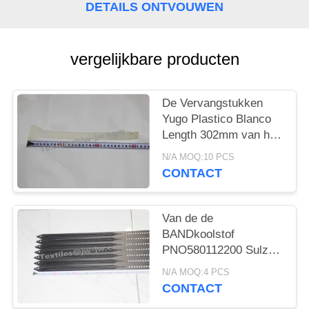
DETAILS ONTVOUWEN
vergelijkbare producten
De Vervangstukken
Yugo Plastico Blanco
Length 302mm van het
Sulzer Wevende
N/A MOQ:10 PCS
Weefgetouw
CONTACT
Van de de
BANDkoolstof
PNO580112200 Sulzer
van SULZER G6300 de
N/A MOQ:4 PCS
Vervangstukken van
CONTACT
het het