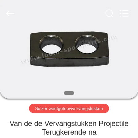
JW
Import
&
Export
Co.,Ltd.
All
Rights
Reserved.
THUIS
PRODUCTEN
OVER
ONS
FABRIEKSREIS
Sulzer weefgetouwvervangstukken
KWALITEITSCONTROLE
Van de de Vervangstukken Projectile
Terugkerende na