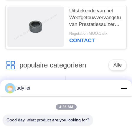
rapierweefgetouw
Uitstekende van het
Weefgetouwvervangstukken
van Prestatiessulzer
de
Negotation MOQ:1 stk
Textielindustrievervangstuk
CONTACT
populaire categorieën
Alle
wevend
sulzer
judy lei
weefgetouwvervangstukken
weefgetouwvervangstukken
4:36 AM
De Vervangstukken
De Solenoïdeklep van
van het
het Airjetweefgetouw
Good day, what product are you looking for?
rapierweefgetouw