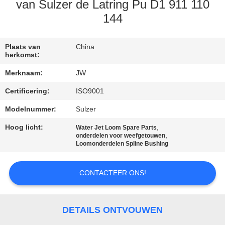
CONTACTEER
van Sulzer de Latring Pu D1 911 110
ONS
144
NIEUWS
Plaats van
China
herkomst:
Merknaam:
JW
VRAAG
Certificering:
ISO9001
EEN
Modelnummer:
Sulzer
OFFERTE
Hoog licht:
,
AAN
Water Jet Loom Spare Parts
,
onderdelen voor weefgetouwen
Loomonderdelen Spline Bushing
SITEMAP
CONTACTEER ONS!
PRIVACY
POLICY
DETAILS ONTVOUWEN