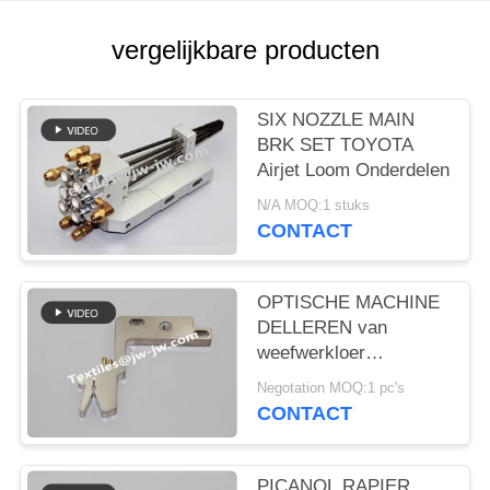
vergelijkbare producten
SIX NOZZLE MAIN
BRK SET TOYOTA
Airjet Loom Onderdelen
N/A MOQ:1 stuks
CONTACT
OPTISCHE MACHINE
DELLEREN van
weefwerkloer
reserveonderdelen
Negotation MOQ:1 pc's
METTELING
CONTACT
INSTALLATIE
BE921344
INSTALLATIE van
PICANOL RAPIER