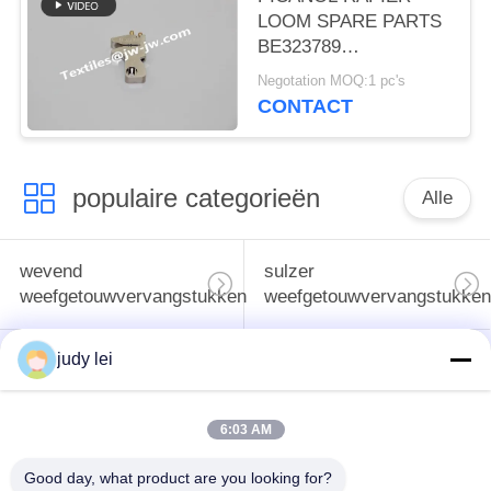
weefwerkloer
LOOM SPARE PARTS
reserveonderdelen
BE323789
MONTAGEMENT
Negotation MOQ:1 pc's
Inbouw van banden
CONTACT
RHS PICANOL
OPTISCHE MACHINE
populaire categorieën
Alle
wevend
sulzer
weefgetouwvervangstukken
weefgetouwvervangstukken
judy lei
De Vervangstukken
De Solenoïdeklep van
van het
het Airjetweefgetouw
rapierweefgetouw
6:03 AM
vervangstukken van
Good day, what product are you looking for?