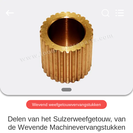
JW
Import
&
Export
Co.,Ltd.
All
Rights
Reserved.
THUIS
PRODUCTEN
OVER
ONS
FABRIEKSREIS
Wevend weefgetouwvervangstukken
KWALITEITSCONTROLE
Delen van het Sulzerweefgetouw, van
de Wevende Machinevervangstukken