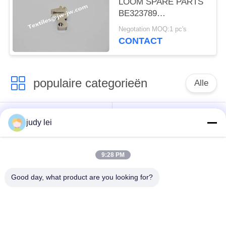
LOOM SPARE PARTS
reserveonderdelen
BE323789
MONTAGEMENT
Negotation MOQ:1 pc's
Inbouw van banden
CONTACT
RHS PICANOL
OPTISCHE MACHINE
populaire categorieën
Alle
wevend
sulzer
judy lei
weefgetouwvervangstukken
weefgetouwvervangstukken
9:28 PM
De Vervangstukken
De Solenoïdeklep van
van het
het Airjetweefgetouw
Good day, what product are you looking for?
rapierweefgetouw
vervangstukken van
sulzer projectile
het lucht de