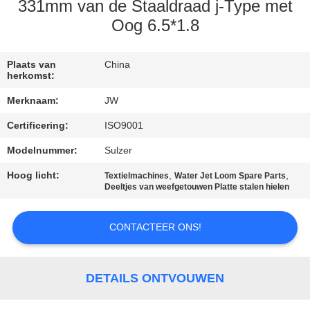
CONTACTEER
331mm van de Staaldraad j-Type met
ONS
Oog 6.5*1.8
NIEUWS
Plaats van
China
herkomst:
Merknaam:
JW
VRAAG
Certificering:
ISO9001
EEN
Modelnummer:
Sulzer
OFFERTE
Hoog licht:
,
,
AAN
Textielmachines
Water Jet Loom Spare Parts
Deeltjes van weefgetouwen Platte stalen hielen
SITEMAP
CONTACTEER ONS!
PRIVACY
DETAILS ONTVOUWEN
POLICY