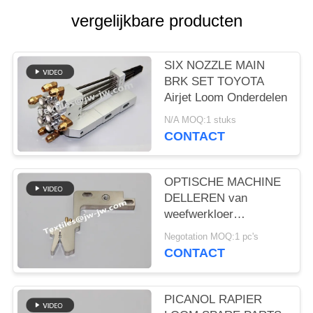
vergelijkbare producten
SIX NOZZLE MAIN
BRK SET TOYOTA
Airjet Loom Onderdelen
N/A MOQ:1 stuks
CONTACT
OPTISCHE MACHINE
DELLEREN van
weefwerkloer
reserveonderdelen
Negotation MOQ:1 pc's
METTELING
CONTACT
INSTALLATIE
BE921344
INSTALLATIE van
PICANOL RAPIER
weefwerkloer