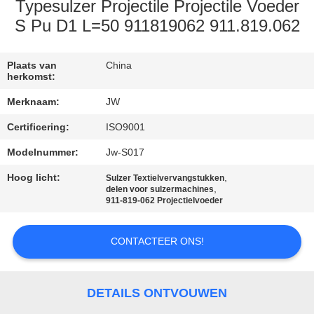
CONTACTEER
Typesulzer Projectile Projectile Voeder
ONS
S Pu D1 L=50 911819062 911.819.062
NIEUWS
Plaats van
China
herkomst:
Merknaam:
JW
VRAAG
Certificering:
ISO9001
EEN
Modelnummer:
Jw-S017
OFFERTE
Hoog licht:
,
AAN
Sulzer Textielvervangstukken
,
delen voor sulzermachines
911-819-062 Projectielvoeder
SITEMAP
CONTACTEER ONS!
PRIVACY
POLICY
DETAILS ONTVOUWEN