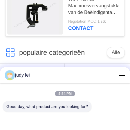
Machinesvervangstukken
van de Beëindigentang
FA 0.5ll-LLS Industriële
Negotation MOQ:1 stk
Textiellente hard
CONTACT
911.859.104
populaire categorieën
Alle
wevend
sulzer
judy lei
weefgetouwvervangstukken
weefgetouwvervangstukken
4:54 PM
De Vervangstukken
De Solenoïdeklep van
van het
het Airjetweefgetouw
Good day, what product are you looking for?
rapierweefgetouw
vervangstukken van