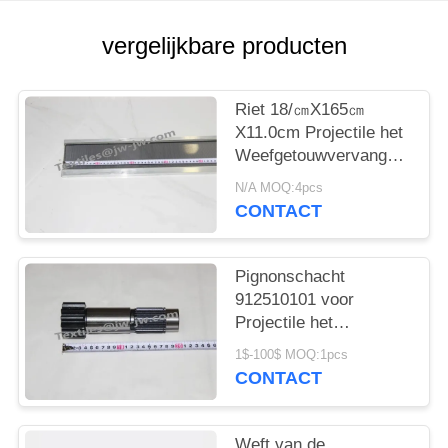
vergelijkbare producten
Riet 18/㎝X165㎝
X11.0cm Projectile het
Weefgetouwvervangstukken
van Sulzer
N/A MOQ:4pcs
CONTACT
Pignonschacht
912510101 voor
Projectile het
Weefgetouwvervangstukken
1$-100$ MOQ:1pcs
van Sulzer
CONTACT
Weft van de