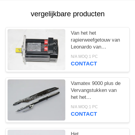
vergelijkbare producten
Van het het
rapierweefgetouw van
Leonardo van
motorenvamatex
N/A MOQ:1 PC
vervangstukken
CONTACT
2692646 8.5KG
Vamatex 9000 plus de
Vervangstukken van
het het
Rapierweefgetouw van
N/A MOQ:1 PC
Vamatex van de
CONTACT
Rapiertang
Het