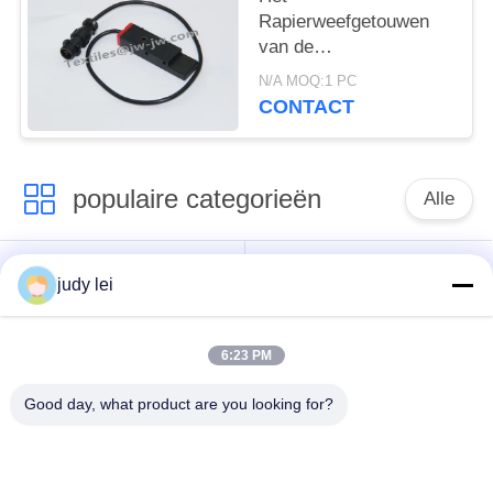
Rapierweefgetouwen
van de
sensorschakelaar ROJ
N/A MOQ:1 PC
50 euro 26 Vamatex
CONTACT
voor Artikelnummer
862003
populaire categorieën
Alle
wevend
sulzer
judy lei
weefgetouwvervangstukken
weefgetouwvervangstukken
6:23 PM
De Vervangstukken
De Solenoïdeklep van
van het
het Airjetweefgetouw
Good day, what product are you looking for?
rapierweefgetouw
vervangstukken van