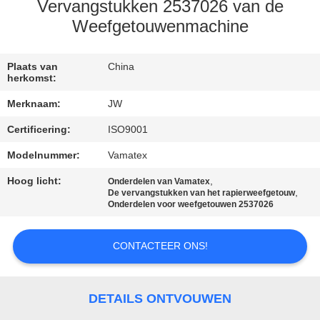
CONTACTEER
Vervangstukken 2537026 van de
ONS
Weefgetouwenmachine
NIEUWS
Plaats van
China
herkomst:
Merknaam:
JW
VRAAG
Certificering:
ISO9001
EEN
Modelnummer:
Vamatex
OFFERTE
Hoog licht:
,
AAN
Onderdelen van Vamatex
,
De vervangstukken van het rapierweefgetouw
Onderdelen voor weefgetouwen 2537026
SITEMAP
CONTACTEER ONS!
PRIVACY
POLICY
DETAILS ONTVOUWEN