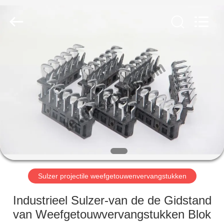
JW
Import
&
Export
Co.,Ltd.
All
Rights
Reserved.
THUIS
PRODUCTEN
OVER
ONS
FABRIEKSREIS
Sulzer projectile weefgetouwenvervangstukken
KWALITEITSCONTROLE
Industrieel Sulzer-van de de Gidstand
van Weefgetouwvervangstukken Blok