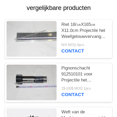
vergelijkbare producten
Riet 18/㎝X165㎝
X11.0cm Projectile het
Weefgetouwvervangstukken
van Sulzer
N/A MOQ:4pcs
CONTACT
Pignonschacht
912510101 voor
Projectile het
Weefgetouwvervangstukken
1$-100$ MOQ:1pcs
van Sulzer
CONTACT
Weft van de