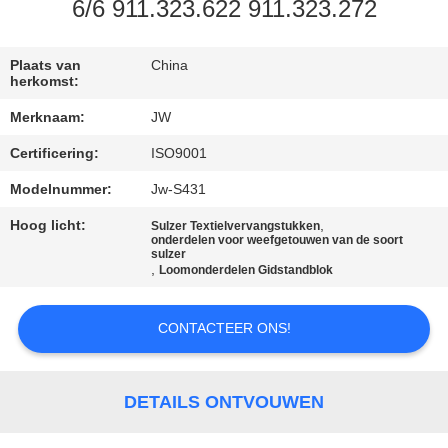
CONTACTEER
6/6 911.323.622 911.323.272
ONS
Plaats van
China
herkomst:
NIEUWS
Merknaam:
JW
Certificering:
ISO9001
VRAAG
EEN
Modelnummer:
Jw-S431
OFFERTE
Hoog licht:
,
Sulzer Textielvervangstukken
onderdelen voor weefgetouwen van de soort
AAN
sulzer
,
Loomonderdelen Gidstandblok
SITEMAP
CONTACTEER ONS!
PRIVACY
DETAILS ONTVOUWEN
POLICY